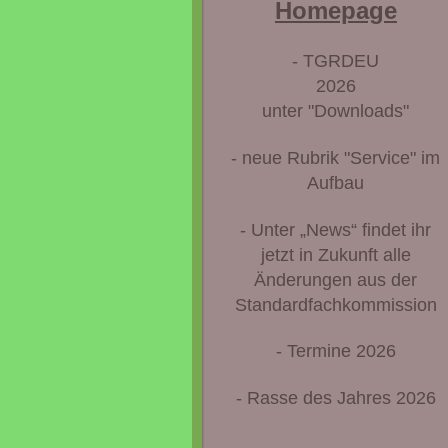
Homepage
- TGRDEU
2026
unter "Downloads"
- neue Rubrik "Service" im
Aufbau
- Unter „News“ findet ihr
jetzt in Zukunft alle
Änderungen aus der
Standardfachkommission
- Termine 2026
- Rasse des Jahres 2026