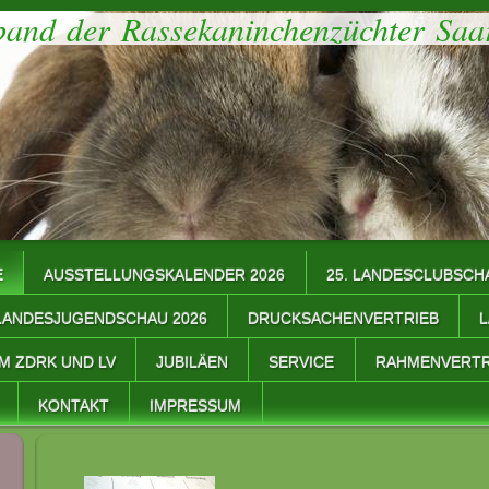
r Rassekaninchenzüchter Saar 
E
AUSSTELLUNGSKALENDER 2026
25. LANDESCLUBSCH
LANDESJUGENDSCHAU 2026
DRUCKSACHENVERTRIEB
M ZDRK UND LV
JUBILÄEN
SERVICE
RAHMENVERTR
KONTAKT
IMPRESSUM