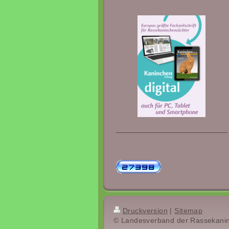
Druckversion
|
Sitemap
© Landesverband der Rassekanin