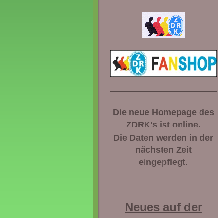
Die neue Homepage des
ZDRK's ist online.
Die Daten werden in der
nächsten Zeit
eingepflegt.
Neues auf der